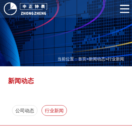
网
站
关
首
于
产
页
我
品
案
当前位置：
首页
>
新闻动态
>
行业新闻
们
展
例
客
示
展
户
新
新闻动态
示
服
闻
联
务
动
系
公司动态
行业新闻
态
我
们