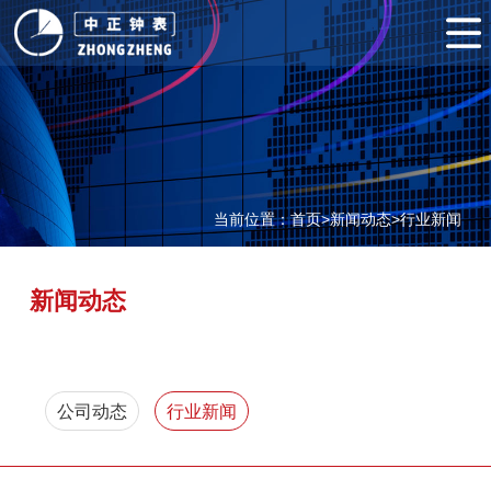
网
站
关
首
于
产
页
我
品
案
当前位置：
首页
>
新闻动态
>
行业新闻
们
展
例
客
示
展
户
新
新闻动态
示
服
闻
联
务
动
系
公司动态
行业新闻
态
我
们